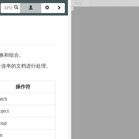
终端
变换和组合。
于对一连串的文档进行处理。
操作符
tch
oject
oup
rt