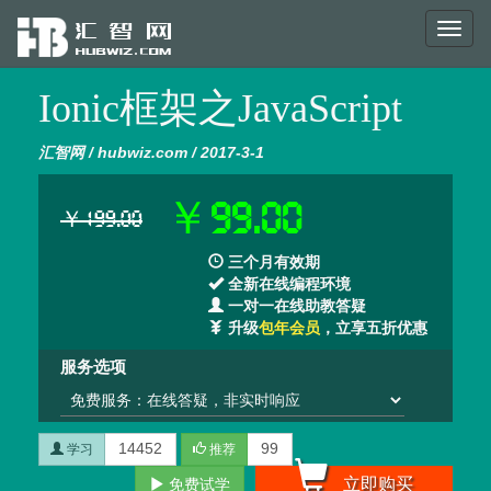
Toggl
naviga
Ionic框架之JavaScript
汇智网 / hubwiz.com / 2017-3-1
￥99.00
￥199.00
三个月有效期
全新在线编程环境
一对一在线助教答疑
升级
包年会员
，立享五折优惠
服务选项
14452
99
学习
推荐
立即购买
免费试学