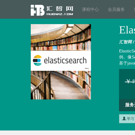
课程中心
会员服务
Ela
汇智网 / h
Elas
例。像S
基于ja
￥19
服务
学习