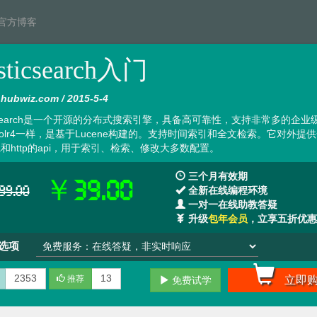
官方博客
sticsearch入门
ubwiz.com / 2015-5-4
ticSearch是一个开源的分布式搜索引擎，具备高可靠性，支持非常多的企业
olr4一样，是基于Lucene构建的。支持时间索引和全文检索。它对外提
va和http的api，用于索引、检索、修改大多数配置。
三个月有效期
￥39.00
9.00
全新在线编程环境
一对一在线助教答疑
升级
包年会员
，立享五折优惠
选项
2353
13
推荐
立即
免费试学