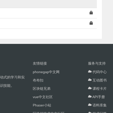
友情链接
服务与支持
phonegap中文网
代码中心
动式的学习和实
布布扣
互动图书
识技能。
区块链兄弟
课程卡片
vue中文社区
API手册
Phaser小站
语料库集