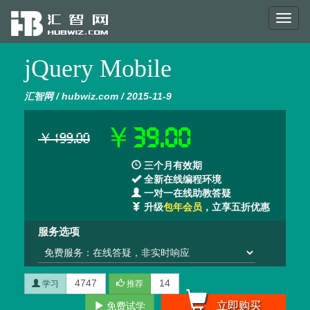
Toggl
naviga
jQuery Mobile
汇智网 / hubwiz.com / 2015-11-9
￥39.00
￥199.00
三个月有效期
全新在线编程环境
一对一在线助教答疑
升级
包年会员
，立享五折优惠
服务选项
4747
14
学习
推荐
立即购买
免费试学