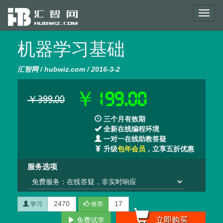
Toggl
naviga
机器学习基础
汇智网 / hubwiz.com / 2016-3-2
￥199.00
￥399.00
三个月有效期
全新在线编程环境
一对一在线助教答疑
升级
包年会员
，立享五折优惠
服务选项
2470
17
学习
推荐
立即购买
免费试学