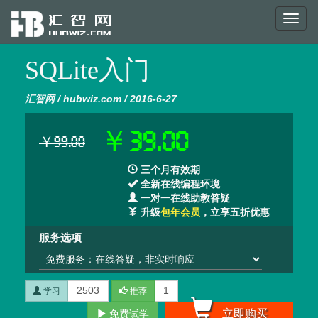
Toggl
naviga
SQLite入门
汇智网 / hubwiz.com / 2016-6-27
￥39.00
￥99.00
三个月有效期
全新在线编程环境
一对一在线助教答疑
升级
包年会员
，立享五折优惠
服务选项
2503
1
学习
推荐
立即购买
免费试学