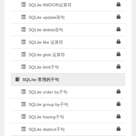
SQLite AND/OR运算符
SQLite update语句
SQLite delete语句
SQLite like 运算符
SQLite glob 运算符
SQLite limit子句
SQLite 常用的子句
SQLite order by子句
SQLite group by子句
SQLite having子句
SQLite distinct子句