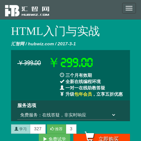
Toggl
naviga
HTML入门与实战
汇智网 / hubwiz.com / 2017-3-1
￥299.00
￥399.00
三个月有效期
全新在线编程环境
一对一在线助教答疑
升级
包年会员
，立享五折优惠
服务选项
327
3
学习
推荐
立即购买
免费试学