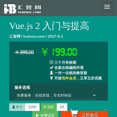
Toggl
naviga
Vue.js 2 入门与提高
汇智网 / hubwiz.com / 2017-6-1
￥199.00
￥399.00
三个月有效期
全新在线编程环境
一对一在线助教答疑
升级
包年会员
，立享五折优惠
服务选项
1166
14
学习
推荐
立即购买
免费试学