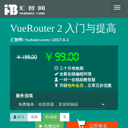
Toggl
naviga
VueRouter 2 入门与提高
汇智网 / hubwiz.com / 2017-6-1
￥99.00
￥199.00
三个月有效期
全新在线编程环境
一对一在线助教答疑
升级
包年会员
，立享五折优惠
服务选项
426
8
学习
推荐
立即购买
免费试学