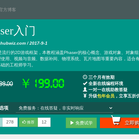
官方博客
aser入门
ubwiz.com / 2017-9-1
er是流行的2D游戏框架，本教程涵盖Phaser的核心概念、游戏对象、对象
理使用、视频与音频、数据补间、物理系统、瓦片地图等重要内容，适合
基础的工程师学习。
三个月有效期
￥199.00
9.00
全新在线编程环境
一对一在线助教答疑
升级
包年会员
，立享五折
选项
278
12
推荐
立即
免费试学