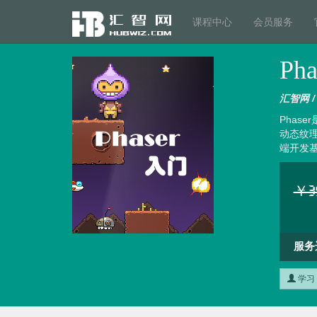
课程中心
会员服务
Ph
汇智网 / h
Phas
动态纹
端开发
￥39
服务
学习